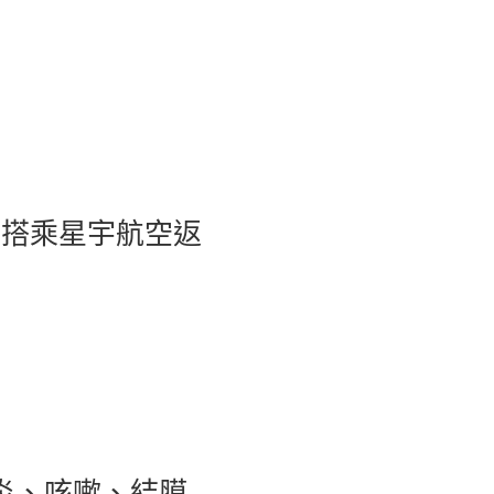
日搭乘星宇航空返
炎、咳嗽、結膜