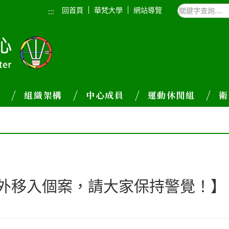
回首頁
華梵大學
網站導覽
:::
介
組織架構
中心成員
運動休閒組
衛
境外移入個案，請大家保持警覺！】