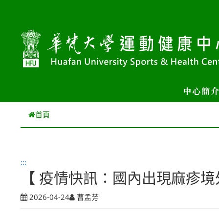
跳到主要內容
中心簡
首頁
:::
【 疫情快訊：國內出現麻疹
2026-04-24
曹孟芳