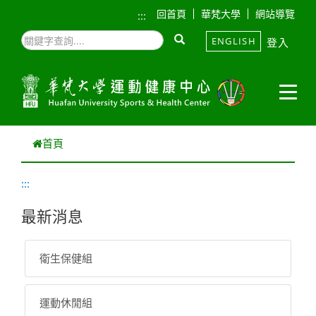
跳到主要內容
回首頁
華梵大學
網站導覽
:::
ENGLISH
登入
首頁
:::
最新消息
衛生保健組
運動休閒組