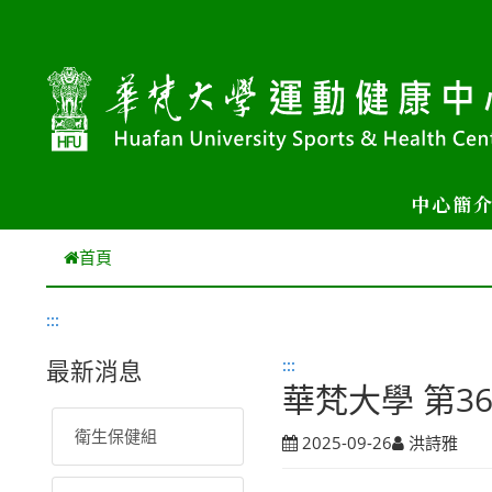
跳到主要內容
中心簡
首頁
:::
:::
最新消息
華梵大學 第3
衛生保健組
2025-09-26
洪詩雅