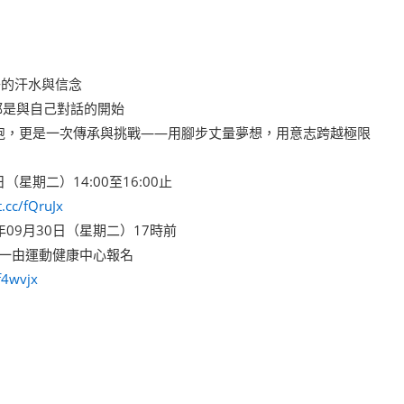
的汗水與信念
都是與自己對話的開始
跑，更是一次傳承與挑戰——用腳步丈量夢想，用意志跨越極限
（星期二）14:00至16:00止
t.cc/fQruJx
年09月30日（星期二）17時前
一由運動健康中心報名
/f4wvjx