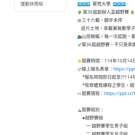
運動休閒組
華梵大學
第36屆創辦人盃越野賽
三十六載，腳步未停
這片土地，承載著無數學子
山徑蜿蜒，每一次起跑，
第36屆越野賽，不只是奔
競賽時間：114年10月14日
線上報名表單：
https://pp
*報名時間即日起至??114
*有修體育課程之學生，統
競賽規程：
https://ppt.cc
競賽組別：
●越野賽組
一 越野賽學生男子組
二 越野賽學生女子組