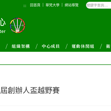
回首頁
華梵大學
網站導覽
:::
介
組織架構
中心成員
運動休閒組
衛
6屆創辦人盃越野賽