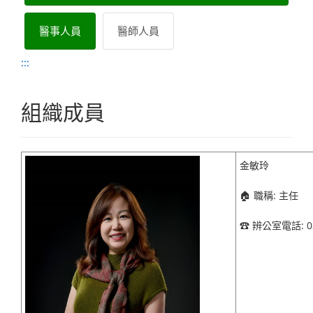
醫事人員
醫師人員
:::
組織成員
金敏玲
職稱: 主任
🏠
辨公室電話
: 
☎