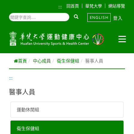
跳到主要內容
回首頁
華梵大學
網站導覽
:::
ENGLISH
登入
首頁
中心成員
衛生保健組
醫事人員
:::
醫事人員
運動休閒組
衛生保健組