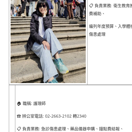
📋
負責業務: 衛生教
費補助、
編列年度預算、入學體
傷患處理
職稱: 護理師
🏠
辨公室電話
: 02-2663-2102
轉
2340
☎
負責業務: 急診傷患處理、藥品儀器申購、鐘點費結報、
📋