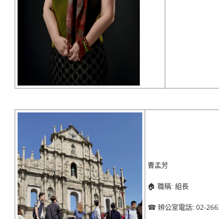
曹孟芳
🏠
職稱: 組長
☎
: 02-26
辨公室電話