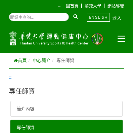
跳到主要內容
回首頁
華梵大學
網站導覽
:::
ENGLISH
登入
首頁
中心簡介
專任師資
:::
專任師資
簡介內容
專任師資