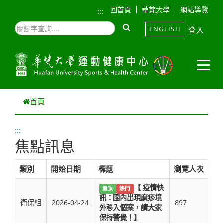
跳到主要內容
回首頁
華梵大學
網站導覽
:::
ENGLISH
登入
首頁
:::
焦點訊息
類別
開始日期
標題
瀏覽人次
【 疫情快
置頂
熱門
訊：國內出現麻疹境
衛保組
2026-04-24
897
外移入個案，請大家
保持警覺！】