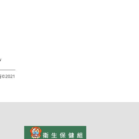
w
_________
©2021