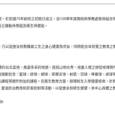
，於民國79年創校之初既已成立，自108學年度開始與學務處衛保組合
設立運動休閒組及衛生保健組。
乃以促進全校教職員工生之身心健康為宗旨，同時配合本校覺之教育之
的台北盆地，風姿多采的地貌，造就山明水秀、地靈人傑之絕佳地理條
規劃包含：籃球、排球、網球、高爾夫球、射箭、羽球、棒壘球、桌球等。
能課程等額外附加的課程。在衛生教育方面，辦理新生入學健康檢查，針
、愛滋防治教育和菸害防制等活動，以促進全校師生健康。本中心具體之教
合作