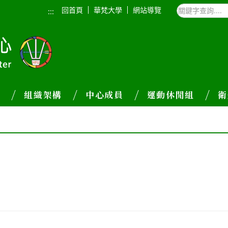
回首頁
華梵大學
網站導覽
:::
介
組織架構
中心成員
運動休閒組
衛