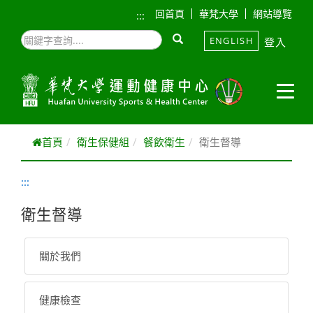
跳到主要內容
回首頁
華梵大學
網站導覽
:::
ENGLISH
登入
首頁
衛生保健組
餐飲衛生
衛生督導
:::
衛生督導
關於我們
健康檢查