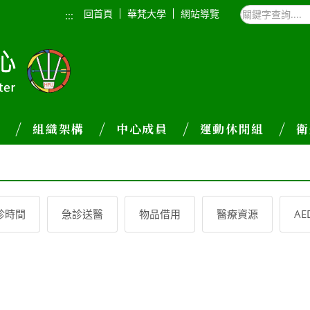
回首頁
華梵大學
網站導覽
:::
介
組織架構
中心成員
運動休閒組
衛
診時間
急診送醫
物品借用
醫療資源
A